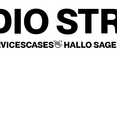
DIO ST
VICES
CASES
👋 HALLO SAG