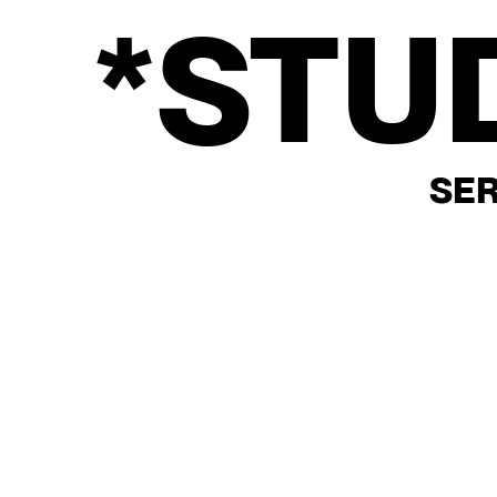
*STU
SER