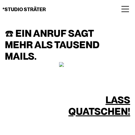
*STUDIO STRÄTER
☎️ EIN ANRUF SAGT
SERVICES
MEHR ALS TAUSEND
MAILS.
CASES
👋 HALLO SAGEN ツ
LASS
QUATSCHEN!